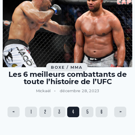
BOXE / MMA
Les 6 meilleurs combattants de
toute l’histoire de l’UFC
Mickaël
décembre 28, 2023
Navigation
<
1
2
3
4
5
6
>
des
articles