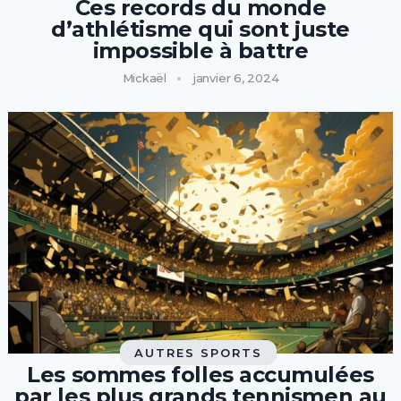
Ces records du monde
d’athlétisme qui sont juste
impossible à battre
Mickaël
janvier 6, 2024
AUTRES SPORTS
Les sommes folles accumulées
par les plus grands tennismen au