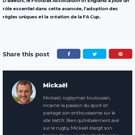
D’ailleurs, le Football Association of England a joué un
rôle essentiel dans cette avancée, l’adoption des
règles uniques et la création de la FA Cup.
Share this post
Mickaël
Mickaël, rugbyman toulousain,
incarne la passion du sport et
partage son enthousiasme sur le
site lratt.fr. Bien qu'initialement axé
sur le rugby, Mickaël élargit son