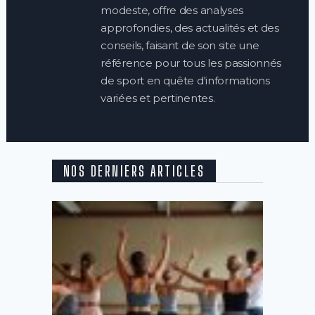
modeste, offre des analyses
approfondies, des actualités et des
conseils, faisant de son site une
référence pour tous les passionnés
de sport en quête d'informations
variées et pertinentes.
NOS DERNIERS ARTICLES
Quels
sont
les
meilleu
cours
de
danse
pour